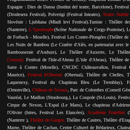
Espagne : Dies de Dansa (Institut del teatre, Barcelone), Festival
(Drodesera Festival), Polverigi (Festival Inteatro),
Teatro Stabile
Slovénie : Ljubliana (Mladi levi Festival).Tunisie : Théâtre d
(Nanterre),
L'Apostrophe
(Scène Nationale de Cergy-Pontoise), L
de Forbach - Moselle), Festival Les Contre-Plongées (Théâtre de 
Les Nuits de Bambou (Le Cratère d'Alès, en partenariat avec le
Bambouseraie d'Anduze), Le Théâtre d'Auxerre, Le Théâ
Creusot),
Festival de l'Isle-d'Abeau (L'isle d'Abeau), Théâtre de
Sarre à Contes (Moselle), CNCDC Châteauvallon, Festival O
Maurice),
Festival d'Obernai
(Obernai), Théâtre de Chelles, T
Laquenexy, Festival du Chapiteau Bleu (Le Tremblay), F
(Omonville),
Château de Sceaux
, Parc de Colombes (Conseil Gén
Vauréal, Le Maillon (Strasbourg,), La Coupole (St-Louis), Festi
Cirque de Nexon, L'Espal (Le Mans), Le chapiteau d'Adrienn
l'Olivier (Istres, Festival Les Elancées),
Académie Fratellini
(S
(Nanterre ),
Théâtre de Garges,
Théâtre de Castres, Théâtre d'Er
Marne, Théâtre de Cachan, Centre Culturel de Bédarieux, Chatea