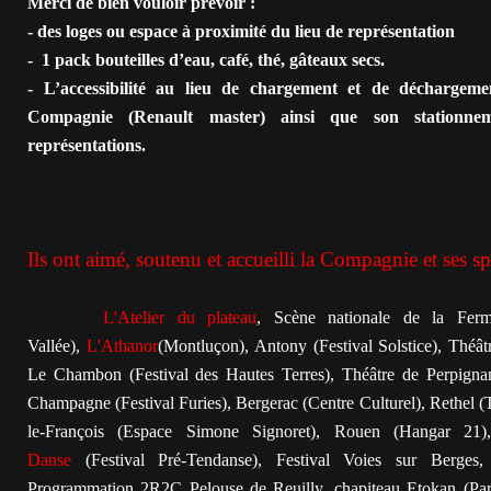
Merci de bien vouloir prévoir :
- des loges ou espace à proximité du lieu de représentation
- 1 pack bouteilles d’eau, c
afé, thé, gâteaux secs.
- L’accessibilité au lieu de chargement et de déchargemen
Compagnie (Renault master) ainsi que son stationne
représentations.
Ils ont aimé, soutenu et accueilli la Compagnie et ses sp
L'At
eli
er du plateau
, Scène nationale de la Fer
Vallée),
L'Athanor
(Montluçon), Antony (Festival Solstice), Théât
Le Chambon (Festival des Hautes Terres), Théâtre de Perpigna
Champagne (Festival Furies), Bergerac (Centre Culturel), Rethel (T
le-François (Espace Simone Signoret), Rouen (Hangar 21
Danse
(Festival Pré-Tendanse), Festival Voies sur Berges, 
Programmation 2R2C Pelouse de Reuilly, chapiteau Etokan (Pari